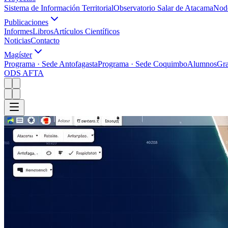
Sistema de Información Territorial
Observatorio Salar de Atacama
Nodo
Publicaciones
Informes
Libros
Artículos Científicos
Noticias
Contacto
Magíster
Programa · Sede Antofagasta
Programa · Sede Coquimbo
Alumnos
Gr
ODS AFTA