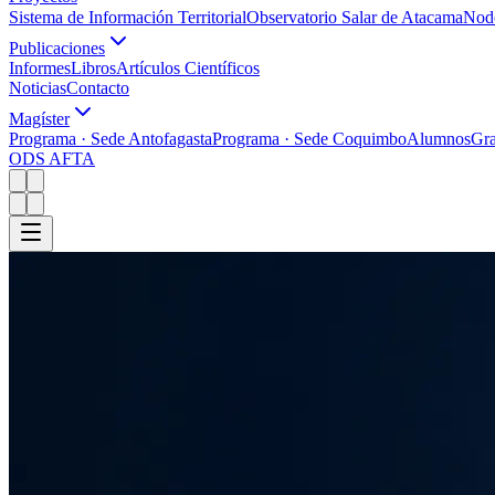
Sistema de Información Territorial
Observatorio Salar de Atacama
Nodo
Publicaciones
Informes
Libros
Artículos Científicos
Noticias
Contacto
Magíster
Programa · Sede Antofagasta
Programa · Sede Coquimbo
Alumnos
Gr
ODS AFTA