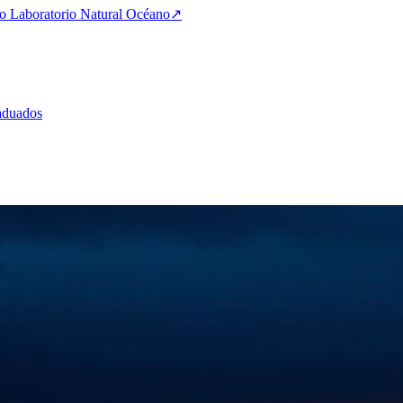
 Laboratorio Natural Océano
↗
aduados