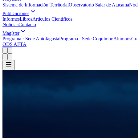
Sistema de Información Territorial
Observatorio Salar de Atacama
Nodo
Publicaciones
Informes
Libros
Artículos Científicos
Noticias
Contacto
Magíster
Programa · Sede Antofagasta
Programa · Sede Coquimbo
Alumnos
Gr
ODS AFTA