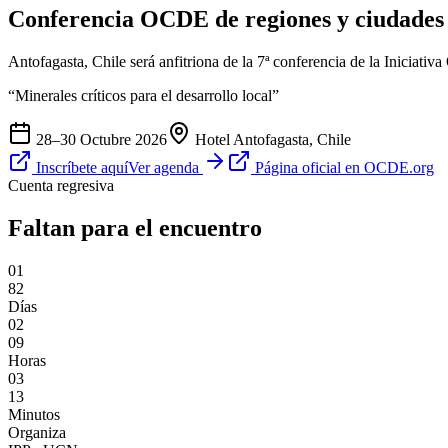
Conferencia
OCDE
de regiones y ciudade
Antofagasta, Chile será anfitriona de la 7ª conferencia de la Iniciat
“Minerales críticos para el desarrollo local”
28–30 Octubre 2026
Hotel Antofagasta, Chile
Inscríbete aquí
Ver agenda
Página oficial en OCDE.org
Cuenta regresiva
Faltan para el encuentro
0
1
82
Días
0
2
09
Horas
0
3
13
Minutos
Organiza