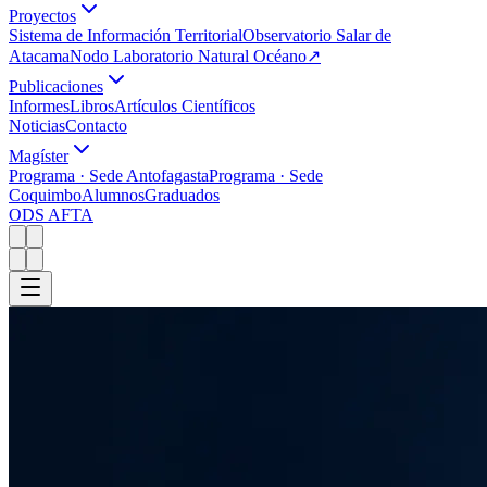
Proyectos
Sistema de Información Territorial
Observatorio Salar de
Atacama
Nodo Laboratorio Natural Océano
↗
Publicaciones
Informes
Libros
Artículos Científicos
Noticias
Contacto
Magíster
Programa · Sede Antofagasta
Programa · Sede
Coquimbo
Alumnos
Graduados
ODS AFTA