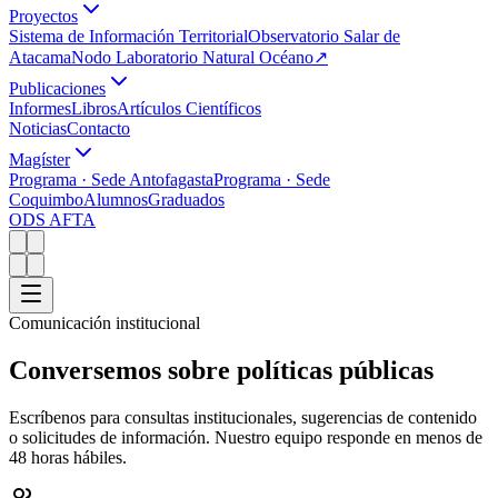
Proyectos
Sistema de Información Territorial
Observatorio Salar de
Atacama
Nodo Laboratorio Natural Océano
↗
Publicaciones
Informes
Libros
Artículos Científicos
Noticias
Contacto
Magíster
Programa · Sede Antofagasta
Programa · Sede
Coquimbo
Alumnos
Graduados
ODS AFTA
Comunicación institucional
Conversemos sobre políticas públicas
Escríbenos para consultas institucionales, sugerencias de contenido
o solicitudes de información. Nuestro equipo responde en menos de
48 horas hábiles.