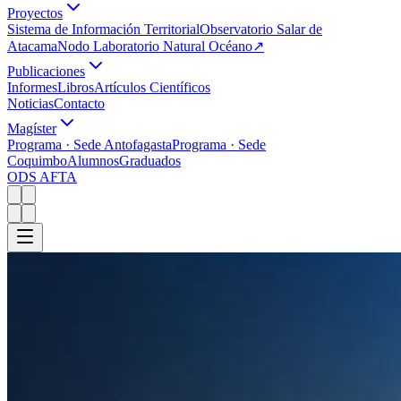
Proyectos
Sistema de Información Territorial
Observatorio Salar de
Atacama
Nodo Laboratorio Natural Océano
↗
Publicaciones
Informes
Libros
Artículos Científicos
Noticias
Contacto
Magíster
Programa · Sede Antofagasta
Programa · Sede
Coquimbo
Alumnos
Graduados
ODS AFTA