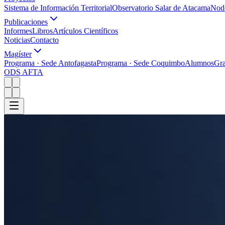
Sistema de Información Territorial
Observatorio Salar de Atacama
Nodo
Publicaciones
Informes
Libros
Artículos Científicos
Noticias
Contacto
Magíster
Programa · Sede Antofagasta
Programa · Sede Coquimbo
Alumnos
Gr
ODS AFTA